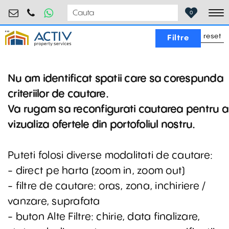
birouri@activpropertyservices.ro
0724.584.442
0
To
reset
Filtre
Nu am identificat spatii care sa corespunda
criteriilor de cautare.
Va rugam sa reconfigurati cautarea pentru a
vizualiza ofertele din portofoliul nostru.
Puteti folosi diverse modalitati de cautare:
- direct pe harta (zoom in, zoom out)
- filtre de cautare: oras, zona, inchiriere /
vanzare, suprafata
- buton Alte Filtre: chirie, data finalizare,