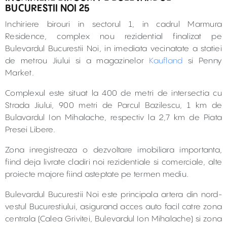
BUCURESTII NOI 25
Inchiriere birouri in sectorul 1, in cadrul Marmura
Residence, complex nou rezidential finalizat pe
Bulevardul Bucurestii Noi, in imediata vecinatate a statiei
de metrou Jiului si a magazinelor
Kaufland
si Penny
Market.
Complexul este situat la 400 de metri de intersectia cu
Strada Jiului, 900 metri de Parcul Bazilescu, 1 km de
Bulavardul Ion Mihalache, respectiv la 2,7 km de Piata
Presei Libere.
Zona inregistreaza o dezvoltare imobiliara importanta,
fiind deja livrate cladiri noi rezidentiale si comerciale, alte
proiecte majore fiind asteptate pe termen mediu.
Bulevardul Bucurestii Noi este principala artera din nord-
vestul Bucurestiului, asigurand acces auto facil catre zona
centrala (Calea Grivitei, Bulevardul Ion Mihalache) si zona