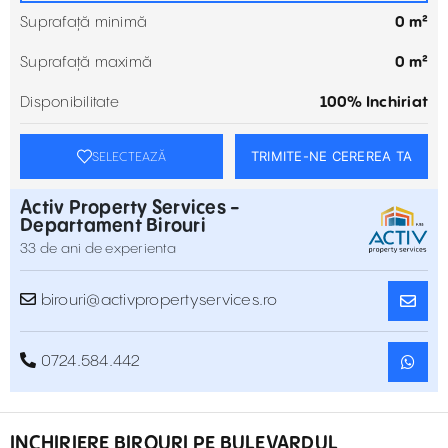
Suprafață minimă
0 m²
Suprafață maximă
0 m²
Disponibilitate
100% Inchiriat
TRIMITE-NE CEREREA TA
SELECTEAZĂ
Activ Property Services -
Departament Birouri
33 de ani de experienta
birouri@activpropertyservices.ro
0724.584.442
INCHIRIERE BIROURI PE BULEVARDUL