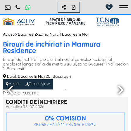
birouri@activpropertyservices.ro
0724.584.442
0
To
SPAȚII DE BIROURI
ÎNCHIRIERE / VÂNZARE
Acasă
București
Zonă Nord
Bucureștii Noi
Birouri de inchiriat in Marmura
Residence
Birouri de inchiriat la etajul 1 al noului complex rezidential
amplasat langa statia de metrou Jiului, zona Bucurestii Noi, sector
1, Bucuresti.
Bdul. Bucurestii Noi 25, București
Hartă
Street View
Plan etaj curent :
CONDIȚII DE ÎNCHIRIERE
Actualizat 13-07-2026
0% COMISION
REPREZENTĂM PROPRIETARUL