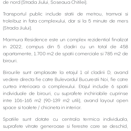
de nord (Strada Jiului, Soseaua Chitilei).
Transportul public include statii de metrou, tramvai si
troleibuz in fata complexului, dar si la 5 minute de mers
(Strada Jiului).
Marmura Residence este un complex rezidential finalizat
in 2022, compus din 5 cladiri cu un total de 458
apartamente, 1.700 m2 de spatii comerciale si 785 m2 de
birouri.
Birourile sunt amplasate la etajul 1 al cladirii D, avand
vedere directa fie catre Bulevardul Bucurestii Noi, fie catre
curtea interioara a complexului. Etajul include 6 spatii
individuale de birouri, cu suprafete inchiriabile cuprinse
intre 106-165 m2 (90-139 m2 utili), avand layout open
space si toalete / chicineta in interior.
Spatiile sunt dotate cu centrala termica individuala,
suprafete vitrate generoase si ferestre care se deschid,