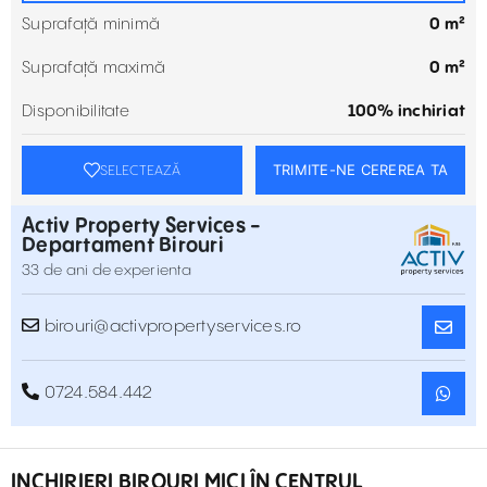
Suprafață minimă
0 m²
Suprafață maximă
0 m²
Disponibilitate
100% inchiriat
TRIMITE-NE CEREREA TA
SELECTEAZĂ
Activ Property Services -
Departament Birouri
33 de ani de experienta
birouri@activpropertyservices.ro
0724.584.442
INCHIRIERI BIROURI MICI ÎN CENTRUL