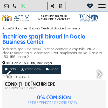
birouri@activpropertyservices.ro
0724.584.442
0
To
SPAȚII DE BIROURI
ÎNCHIRIERE / VÂNZARE
Acasă
București
Zonă Centru
Dacia-Eminescu
Închiriere spații birouri în Dacia
Business Center
Închiriere spații de birouri în zona centrală a capitalei într-o
clădire moderna cu acces securizat, amplasată pe Bd. Dacia nr.
153-155, sector 2
Bd. Dacia 153-155, București
Hartă
Street View
Video
Plan etaj curent :
CONDIȚII DE ÎNCHIRIERE
Actualizat 13-07-2026
0% COMISION
REPREZENTĂM PROPRIETARUL