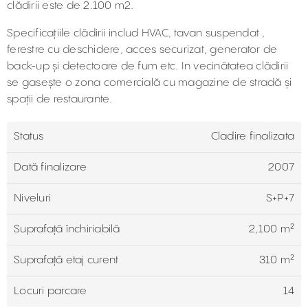
clădirii este de 2.100 m2.
Specificațiile clădirii includ HVAC, tavan suspendat ,
ferestre cu deschidere, acces securizat, generator de
back-up și detectoare de fum etc. In vecinătatea clădirii
se gasește o zona comercială cu magazine de stradă și
spații de restaurante.
Status
Cladire finalizata
Dată finalizare
2007
Niveluri
S+P+7
Suprafață închiriabilă
2,100 m²
Suprafață etaj curent
310 m²
Locuri parcare
14