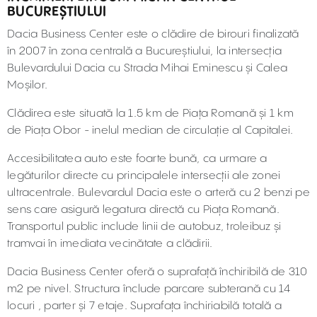
BUCUREȘTIULUI
Dacia Business Center este o clădire de birouri finalizată
în 2007 în zona centrală a Bucureștiului, la intersecția
Bulevardului Dacia cu Strada Mihai Eminescu și Calea
Moșilor.
Clădirea este situată la 1.5 km de Piața Romană și 1 km
de Piața Obor - inelul median de circulație al Capitalei.
Accesibilitatea auto este foarte bună, ca urmare a
legăturilor directe cu principalele intersecții ale zonei
ultracentrale. Bulevardul Dacia este o arteră cu 2 benzi pe
sens care asigură legatura directă cu Piața Romană.
Transportul public include linii de autobuz, troleibuz și
tramvai în imediata vecinătate a clădirii.
Dacia Business Center oferă o suprafață închiribilă de 310
m2 pe nivel. Structura înclude parcare subterană cu 14
locuri , parter și 7 etaje. Suprafața închiriabilă totală a