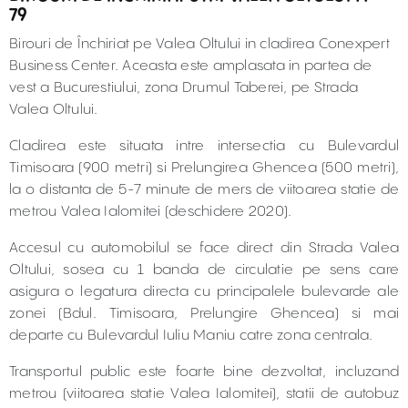
79
Birouri de Închiriat pe Valea Oltului in cladirea Conexpert
Business Center. Aceasta este amplasata in partea de
vest a Bucurestiului, zona Drumul Taberei, pe Strada
Valea Oltului.
Cladirea este situata intre intersectia cu Bulevardul
Timisoara (900 metri) si Prelungirea Ghencea (500 metri),
la o distanta de 5-7 minute de mers de viitoarea statie de
metrou Valea Ialomitei (deschidere 2020).
Accesul cu automobilul se face direct din Strada Valea
Oltului, sosea cu 1 banda de circulatie pe sens care
asigura o legatura directa cu principalele bulevarde ale
zonei (Bdul. Timisoara, Prelungire Ghencea) si mai
departe cu Bulevardul Iuliu Maniu catre zona centrala.
Transportul public este foarte bine dezvoltat, incluzand
metrou (viitoarea statie Valea Ialomitei), statii de autobuz