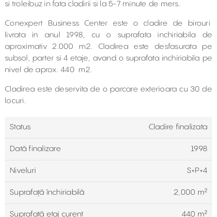
si troleibuz in fata cladirii si la 5-7 minute de mers.
Conexpert Business Center este o cladire de birouri
livrata in anul 1998, cu o suprafata inchiriabila de
aproximativ 2.000 m2. Cladirea este desfasurata pe
subsol, parter si 4 etaje, avand o suprafata inchiriabila pe
nivel de aprox. 440 m2.
Cladirea este deservita de o parcare exterioara cu 30 de
locuri.
Status
Cladire finalizata
Dată finalizare
1998
Niveluri
S+P+4
Suprafață închiriabilă
2,000 m²
Suprafață etaj curent
440 m²