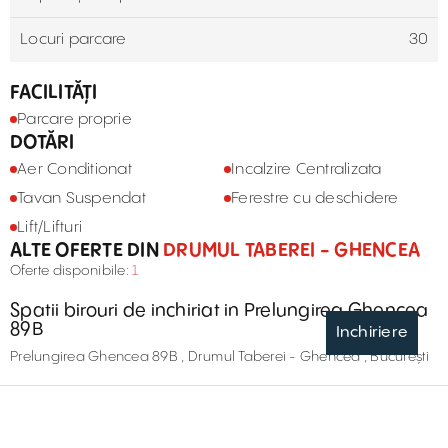
Locuri parcare
30
FACILITĂȚI
Parcare proprie
DOTĂRI
Aer Conditionat
Incalzire Centralizata
Tavan Suspendat
Ferestre cu deschidere
Lift/Lifturi
ALTE OFERTE DIN
DRUMUL TABEREI - GHENCEA
Oferte disponibile:
1
Spatii birouri de inchiriat in Prelungirea Ghencea
89B
Inchiriere
Prelungirea Ghencea 89B , Drumul Taberei - Ghencea , București