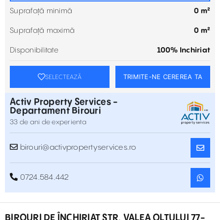
Suprafață minimă
0 m²
Suprafață maximă
0 m²
Disponibilitate
100% Inchiriat
TRIMITE-NE CEREREA TA
SELECTEAZĂ
Activ Property Services -
Departament Birouri
33 de ani de experienta
birouri@activpropertyservices.ro
0724.584.442
BIROURI DE ÎNCHIRIAT STR. VALEA OLTULUI 77-