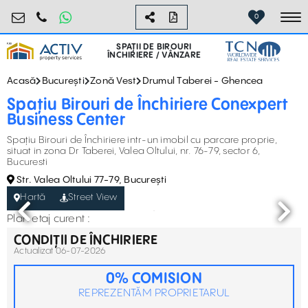
birouri@activpropertyservices.ro
0724.584.442
0
To
SPAȚII DE BIROURI
ÎNCHIRIERE / VÂNZARE
Acasă
București
Zonă Vest
Drumul Taberei - Ghencea
Spațiu Birouri de Închiriere Conexpert
Business Center
Spațiu Birouri de Închiriere intr-un imobil cu parcare proprie,
situat in zona Dr Taberei, Valea Oltului, nr. 76-79, sector 6,
Bucuresti
Str. Valea Oltului 77-79, București
Hartă
Street View
Plan etaj curent :
CONDIȚII DE ÎNCHIRIERE
Actualizat 06-07-2026
0% COMISION
REPREZENTĂM PROPRIETARUL