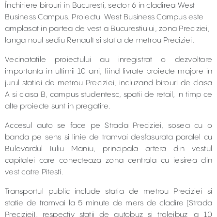
Închiriere birouri in Bucuresti, sector 6 in cladirea West
Business Campus. Proiectul West Business Campus este
amplasat in partea de vest a Bucurestiului, zona Preciziei,
langa noul sediu Renault si statia de metrou Preciziei.
Vecinatatile proiectului au inregistrat o dezvoltare
importanta in ultimii 10 ani, fiind livrate proiecte majore in
jurul statiei de metrou Preciziei, incluzand birouri de clasa
A si clasa B, campus studentesc, spatii de retail, in timp ce
alte proiecte sunt in pregatire.
Accesul auto se face pe Strada Preciziei, sosea cu o
banda pe sens si linie de tramvai desfasurata paralel cu
Bulevardul Iuliu Maniu, principala artera din vestul
capitalei care conecteaza zona centrala cu iesirea din
vest catre Pitesti.
Transportul public include statia de metrou Preciziei si
statie de tramvai la 5 minute de mers de cladire (Strada
Preciziei), respectiv statii de autobuz si troleibuz la 10