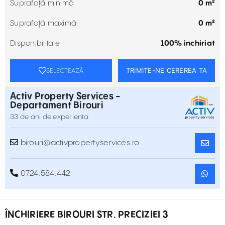
Suprafață minimă
0 m²
Suprafață maximă
0 m²
Disponibilitate
100% inchiriat
TRIMITE-NE CEREREA TA
SELECTEAZĂ
Activ Property Services -
Departament Birouri
33 de ani de experienta
birouri@activpropertyservices.ro
0724.584.442
ÎNCHIRIERE BIROURI STR. PRECIZIEI 3