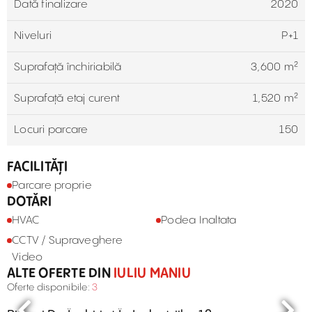
Dată finalizare
2020
Niveluri
P+1
Suprafață închiriabilă
3,600 m²
Suprafață etaj curent
1,520 m²
Locuri parcare
150
FACILITĂȚI
Parcare proprie
DOTĂRI
HVAC
Podea Inaltata
CCTV / Supraveghere
Video
ALTE OFERTE DIN
IULIU MANIU
Oferte disponibile:
3