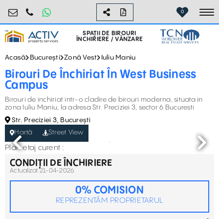
birouri@activpropertyservices.ro
0724.584.442
0
To
SPAȚII DE BIROURI
ÎNCHIRIERE / VÂNZARE
Acasă
București
Zonă Vest
Iuliu Maniu
Birouri De Închiriat În West Business
Campus
Birouri de inchiriat intr-o cladire de birouri moderna, situata in
zona Iuliu Maniu, la adresa Str. Preciziei 3, sector 6 Bucuresti
Str. Preciziei 3, București
Hartă
Street View
Plan etaj curent :
CONDIȚII DE ÎNCHIRIERE
Actualizat 21-04-2026
0% COMISION
REPREZENTĂM PROPRIETARUL