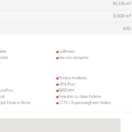
30,174 m²
3,000 m²
600
lete
Cafenea
iala
Servicii receptie
r
Podea Inaltata
Lift/Lifturi
Fum/Foc
BREEAM
zat
Ferestre cu deschidere
ipli Date si Voce
CCTV / Supraveghere Video