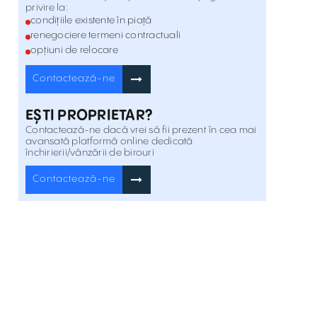
privire la:
condițiile existente în piață
renegociere termeni contractuali
Spatii birouri de inchiriat in Global City
opțiuni de relocare
Șos. București Nord 10 , Pipera , București
Inchiriere
Contactează-ne
Spații Birouri De Închiriat În Cubic Center
EȘTI PROPRIETAR?
Bd. Pipera 1B , Pipera , București
Inchiriere
Contactează-ne dacă vrei să fii prezent în cea mai
avansată platformă online dedicată
închirierii/vânzării de birouri
Contactează-ne