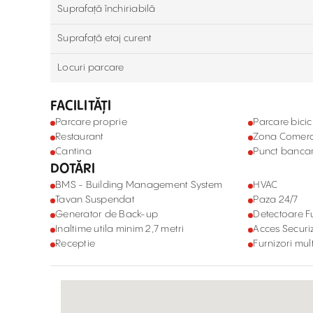
Suprafață închiriabilă
Suprafață etaj curent
Locuri parcare
FACILITĂȚI
Parcare proprie
Parcare bicic
Restaurant
Zona Comerc
Cantina
Punct banca
DOTĂRI
BMS - Building Management System
HVAC
Tavan Suspendat
Paza 24/7
Generator de Back-up
Detectoare 
Inaltime utila minim 2,7 metri
Acces Securi
Receptie
Furnizori mult