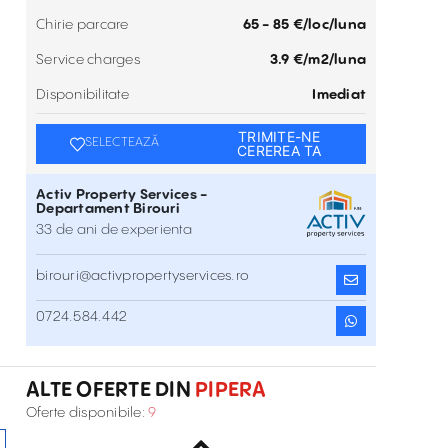
Chirie parcare
65 - 85 €/loc/luna
Service charges
3.9 €/m2/luna
Disponibilitate
Imediat
TRIMITE-NE
SELECTEAZĂ
CEREREA TA
Activ Property Services -
Departament Birouri
33 de ani de experienta
birouri@activpropertyservices.ro
Spatii birouri de inchiriat in Global City
0724.584.442
Șos. București Nord 10 , Pipera , București
Inchiriere
ALTE OFERTE DIN
PIPERA
Spații Birouri De Închiriat În Cubic Center
Oferte disponibile:
9
Bd. Pipera 1B , Pipera , București
Inchiriere