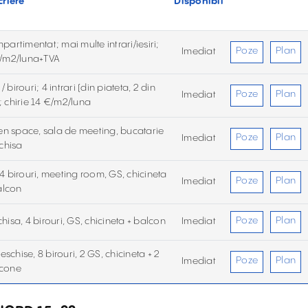
riere
Disponibil
artimentat; mai multe intrari/iesiri;
Poze
Plan
Imediat
 €/m2/luna+TVA
birouri; 4 intrari (din piateta, 2 din
Poze
Plan
Imediat
); chirie 14 €/m2/luna
pen space, sala de meeting, bucatarie
Poze
Plan
Imediat
chisa
4 birouri, meeting room, GS, chicineta
Poze
Plan
Imediat
alcon
Poze
Plan
hisa, 4 birouri, GS, chicineta + balcon
Imediat
schise, 8 birouri, 2 GS, chicineta + 2
Poze
Plan
Imediat
cone