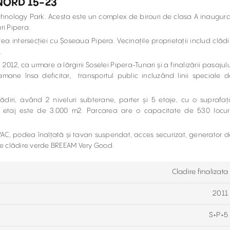
NORD 15-23
Technology Park. Acesta este un complex de birouri de clasa A inaugura
ri Pipera.
a intersecției cu Șoseaua Pipera. Vecinațile proprietații includ clădir
.
2012, ca urmare a lărgirii Soselei Pipera-Tunari și a finalizării pasajulu
ane însa deficitar, transportul public incluzând linii speciale d
diri, având 2 niveluri subterane, parter și 5 etaje, cu o suprafaț
 etaj este de 3.000 m2. Parcarea are o capacitate de 530 locuri
HVAC, podea înalțată și tavan suspendat, acces securizat, generator d
 de clădire verde BREEAM Very Good.
Cladire finalizata
2011
S+P+5