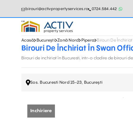
birouri@activpropertyservices.ro
0724.584.442
Acasă
București
Zonă Nord
Pipera
Birouri De Închiri
Birouri De Închiriat În Swan Of
Birouri de inchiriat în Bucuresti, intr-o cladire de birouri
Sos. Bucuresti Nord 15-23, București
Inchiriere