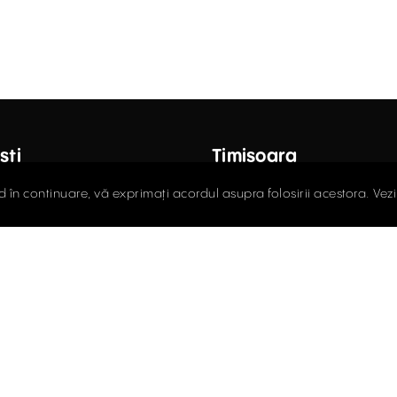
ști
Timișoara
octor Carol Davila, Nr. 34, Et. 4,
Fructus Plaza, Str. Gheorgh
d în continuare, vă exprimați acordul asupra folosirii acestora. Vez
r 5
Nr. 24, Et. 5
408.03.00
0256.406.700
ce@activpropertyservices.ro
office@activpropertyser