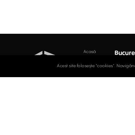
Acasă
Bucure
Birouri
Str. D
Acest site folosește "cookies". Navigân
Secto
Retail
021.
Industrial
Evaluări
offi
Întrebări
SPAȚII DE BIROURI
frecvente
ÎNCHIRIERE / VÂNZARE
Blog
Facebook
Instagram
LinkedIn
Contact