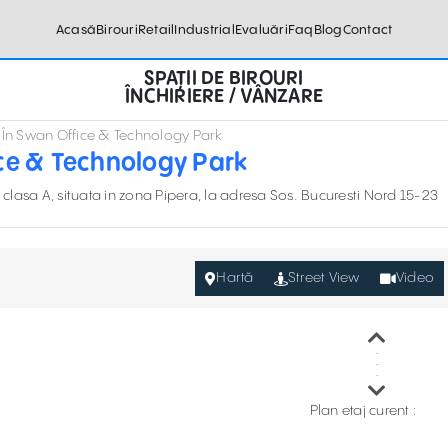
Acasă
Birouri
Retail
Industrial
Evaluări
Faq
Blog
Contact
SPAȚII DE BIROURI
ÎNCHIRIERE / VÂNZARE
at În Swan Office & Technology Park
fice & Technology Park
 de clasa A, situata in zona Pipera, la adresa Sos. Bucuresti Nord 15-23
Hartă
Street View
Video
Plan etaj curent :