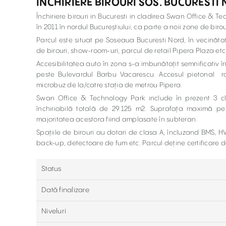
ÎNCHIRIERE BIROURI SOS. BUCURESTI 
Închiriere birouri in Bucuresti in cladirea Swan Office & 
în 2011 în nordul Bucureștiului, ca parte a noii zone de birou
Parcul este situat pe Soseaua Bucuresti Nord, în vecinătate
de birouri, show-room-uri, parcul de retail Pipera Plaza etc
Accesibilitatea auto în zona s-a imbunătațit semnificativ în 
peste Bulevardul Barbu Vacarescu. Accesul pietonal ram
microbuz de la/catre stația de metrou Pipera.
Swan Office & Technology Park include în prezent 3 clă
închiriabilă totală de 29.125 m2. Suprafața maximă pe
majoritatea acestora fiind amplasate în subteran.
Spațiile de birouri au dotari de clasa A, încluzand BMS, 
back-up, detectoare de fum etc. Parcul deține certificare
Status
Dată finalizare
Niveluri