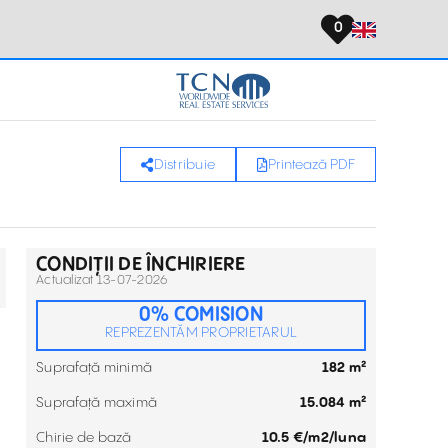
0
Distribuie
Printează PDF
CONDIȚII DE ÎNCHIRIERE
Actualizat 13-07-2026
0% COMISION
REPREZENTĂM PROPRIETARUL
Suprafață minimă
182 m²
Suprafață maximă
15.084 m²
Chirie de bază
10.5 €/m2/luna