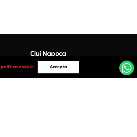
Cluj Napoca
e Lazar,
Cluj-Napoca
i
politica cookie
.
Accepta
0752.088.884
vices.ro
office@activpropertyservices.ro