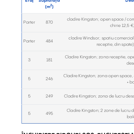
Etaj
Suprafață
Desc
2
(
m
)
cladire Kingston; open space / comp
Parter
870
chirie 12,5
cladire Windsor; spatiu comercial / 
Parter
484
receptie, din spate
Cladire Kingston; zona receptie, o
3
181
des
Cladire Kingston; zona open space, 
5
246
+ b
5
249
Cladire Kingston; zona de lucru desc
Cladire Kingston; 2 zone de lucru de
5
495
bal