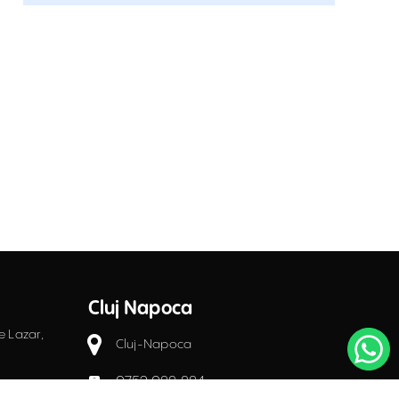
Cluj Napoca
e Lazar,
Cluj-Napoca
0752.088.884