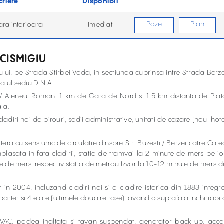
criere
Disponibil
Poze
Plan
ara interioara
Imediat
 CISMIGIU
ului, pe Strada Stirbei Voda, in sectiunea cuprinsa intre Strada Berze
ualul sediu D.N.A.
i / Ateneul Roman, 1 km de Gara de Nord si 1,5 km distanta de Piat
ala.
, cladiri noi de birouri, sedii administrative, unitati de cazare (noul hot
era cu sens unic de circulatie dinspre Str. Buzesti / Berzei catre Cale
mplasata in fata cladirii, statie de tramvai la 2 minute de mers pe jo
nute de mers, respectiv statia de metrou Izvor la 10-12 minute de mers d
 in 2004, incluzand cladiri noi si o cladire istorica din 1883 integra
parter si 4 etaje (ultimele doua retrase), avand o suprafata inchiriabil
HVAC, podea inaltata si tavan suspendat, generator back-up, acce