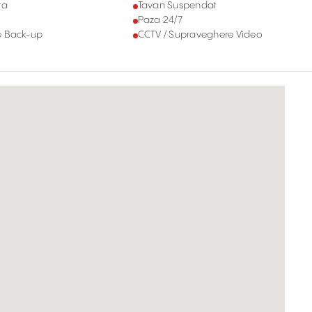
ta
Tavan Suspendat
Paza 24/7
e Back-up
CCTV / Supraveghere Video