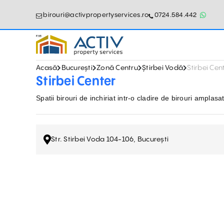
birouri@activpropertyservices.ro
0724.584.442
Acasă
București
Zonă Centru
Știrbei Vodă
Stirbei Cen
Stirbei Center
Spatii birouri de inchiriat intr-o cladire de birouri amplas
Str. Stirbei Voda 104-106, București