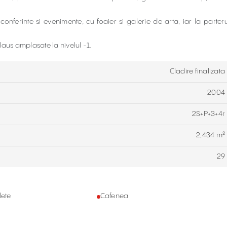
nferinte si evenimente, cu foaier si galerie de arta, iar la parteru
Klaus amplasate la nivelul -1.
Cladire finalizata
2004
2S+P+3+4r
2,434 m²
29
lete
Cafenea