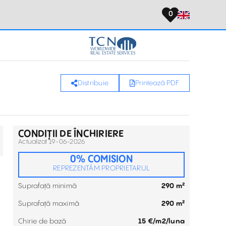
0
Distribuie
Printează PDF
CONDIȚII DE ÎNCHIRIERE
Actualizat 19-06-2026
0% COMISION
REPREZENTĂM PROPRIETARUL
Suprafață minimă
290 m²
Suprafață maximă
290 m²
Chirie de bază
15 €/m2/luna