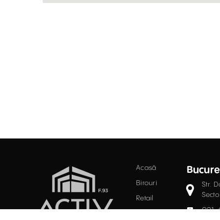
Acasă
Bucure
Birouri
Str. D
Secto
Retail
021.
Industrial