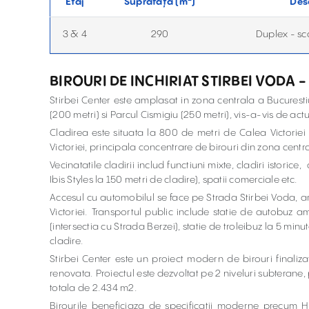
Etaj
Suprafață (
m
)
Des
3 & 4
290
Duplex - sc
BIROURI DE INCHIRIAT STIRBEI VODA -
Stirbei Center este amplasat in zona centrala a Bucuresti
(200 metri) si Parcul Cismigiu (250 metri), vis-a-vis de act
Cladirea este situata la 800 de metri de Calea Victorie
Victoriei, principala concentrare de birouri din zona centr
Vecinatatile cladirii includ functiuni mixte, cladiri istorice
Ibis Styles la 150 metri de cladire), spatii comerciale etc.
Accesul cu automobilul se face pe Strada Stirbei Voda, art
Victoriei. Transportul public include statie de autobuz a
(intersectia cu Strada Berzei), statie de troleibuz la 5 mi
cladire.
Stirbei Center este un proiect modern de birouri finalizat
renovata. Proiectul este dezvoltat pe 2 niveluri subterane, 
totala de 2.434 m2.
Birourile beneficiaza de specificatii moderne precum 