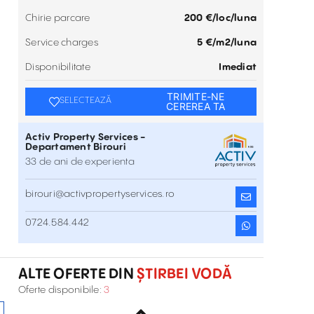
Chirie parcare
200 €/loc/luna
Service charges
5 €/m2/luna
Disponibilitate
Imediat
TRIMITE-NE
SELECTEAZĂ
CEREREA TA
Activ Property Services -
Departament Birouri
33 de ani de experienta
birouri@activpropertyservices.ro
Birouri de inchiriat in Berthelot 59
0724.584.442
Str. General H.M. Berthelot 59 , Știrbei Vodă ,
Inchiriere
București
ALTE OFERTE DIN
ȘTIRBEI VODĂ
Spații birouri de închiriat în clădirea
Oferte disponibile:
3
Domus II
Știrbei Vodă 114-116 , Știrbei Vodă , București
Inchiriere