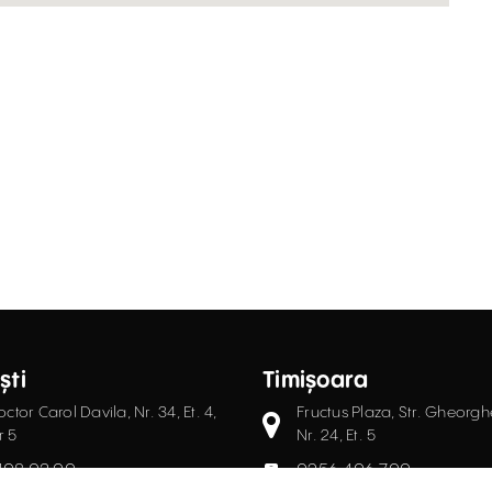
ști
Timișoara
octor Carol Davila, Nr. 34, Et. 4,
Fructus Plaza, Str. Gheorgh
r 5
Nr. 24, Et. 5
408.03.00
0256.406.700