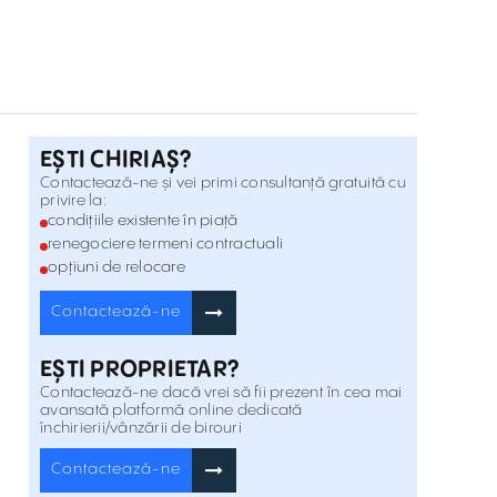
EȘTI CHIRIAȘ?
Contactează-ne și vei primi consultanță gratuită cu
privire la:
condițiile existente în piață
renegociere termeni contractuali
opțiuni de relocare
Contactează-ne
EȘTI PROPRIETAR?
Contactează-ne dacă vrei să fii prezent în cea mai
avansată platformă online dedicată
închirierii/vânzării de birouri
Contactează-ne