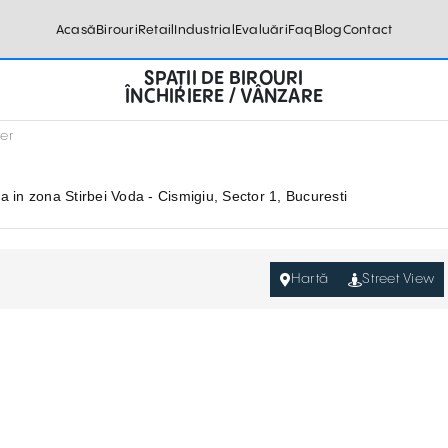
Acasă
Birouri
Retail
Industrial
Evaluări
Faq
Blog
Contact
SPAȚII DE BIROURI
ÎNCHIRIERE / VÂNZARE
ter
ata in zona Stirbei Voda - Cismigiu, Sector 1, Bucuresti
Hartă
Street View
Plan etaj curent :