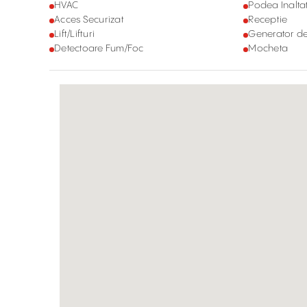
HVAC
Podea Inalta
Acces Securizat
Receptie
Lift/Lifturi
Generator d
Detectoare Fum/Foc
Mocheta