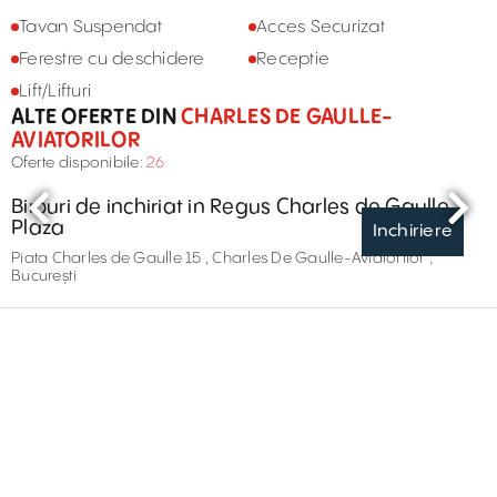
Tavan Suspendat
Acces Securizat
Ferestre cu deschidere
Receptie
Lift/Lifturi
ALTE OFERTE DIN
CHARLES DE GAULLE-
AVIATORILOR
Oferte disponibile:
26
Birouri de inchiriat in Regus Charles de Gaulle
Plaza
Inchiriere
Piata Charles de Gaulle 15 , Charles De Gaulle-Aviatorilor ,
București