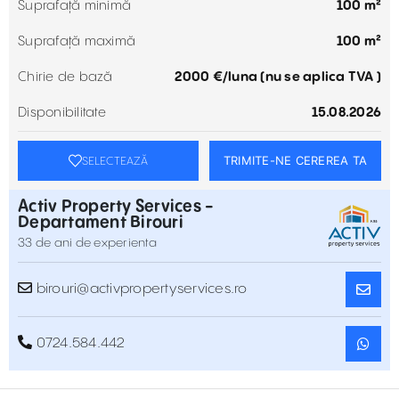
Suprafață minimă
100 m²
Suprafață maximă
100 m²
Chirie de bază
2000 €/luna (nu se aplica TVA )
Disponibilitate
15.08.2026
TRIMITE-NE CEREREA TA
SELECTEAZĂ
Activ Property Services -
Departament Birouri
33 de ani de experienta
birouri@activpropertyservices.ro
0724.584.442