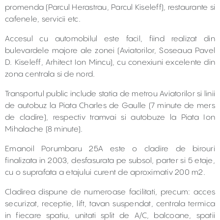
promenda (Parcul Herastrau, Parcul Kiseleff), restaurante si
cafenele, servicii etc.
Accesul cu automobilul este facil, fiind realizat din
bulevardele majore ale zonei (Aviatorilor, Soseaua Pavel
D. Kiseleff, Arhitect Ion Mincu), cu conexiuni excelente din
zona centrala si de nord.
Transportul public include statia de metrou Aviatorilor si linii
de autobuz la Piata Charles de Gaulle (7 minute de mers
de cladire), respectiv tramvai si autobuze la Piata Ion
Mihalache (8 minute).
Emanoil Porumbaru 25A este o cladire de birouri
finalizata in 2003, desfasurata pe subsol, parter si 5 etaje,
cu o suprafata a etajului curent de aproximativ 200 m2.
Cladirea dispune de numeroase facilitati, precum: acces
securizat, receptie, lift, tavan suspendat, centrala termica
in fiecare spatiu, unitati split de A/C, balcoane, spatii