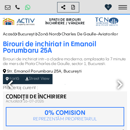
birouri@activpropertyservices.ro
0724.584.442
0
To
SPAȚII DE BIROURI
ÎNCHIRIERE / VÂNZARE
Acasă
București
Zonă Nord
Charles De Gaulle-Aviatorilor
Birouri de inchiriat in Emanoil
Porumbaru 25A
Birouri de inchiriat intr-o cladire moderna, amplasata la 7 minute
de mers de Piata Charles de Gaulle, sector 1, Bucuresti.
Str. Emanoil Porumbaru 25A, București
Hartă
Street View
Plan etaj curent :
CONDIȚII DE ÎNCHIRIERE
Actualizat 16-07-2026
0% COMISION
REPREZENTĂM PROPRIETARUL