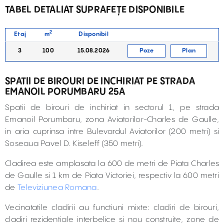
TABEL DETALIAT SUPRAFEȚE DISPONIBILE
2
Etaj
m
Disponibil
3
100
15.08.2026
Poze
Plan
SPATII DE BIROURI DE INCHIRIAT PE STRADA
EMANOIL PORUMBARU 25A
Spatii de birouri de inchiriat in sectorul 1, pe strada
Emanoil Porumbaru, zona Aviatorilor-Charles de Gaulle,
in aria cuprinsa intre Bulevardul Aviatorilor (200 metri) si
Soseaua Pavel D. Kiseleff (350 metri).
Cladirea este amplasata la 600 de metri de Piata Charles
de Gaulle si 1 km de Piata Victoriei, respectiv la 600 metri
de
Televiziunea Romana
.
Vecinatatile cladirii au functiuni mixte: cladiri de birouri,
cladiri rezidentiale interbelice si nou construite, zone de