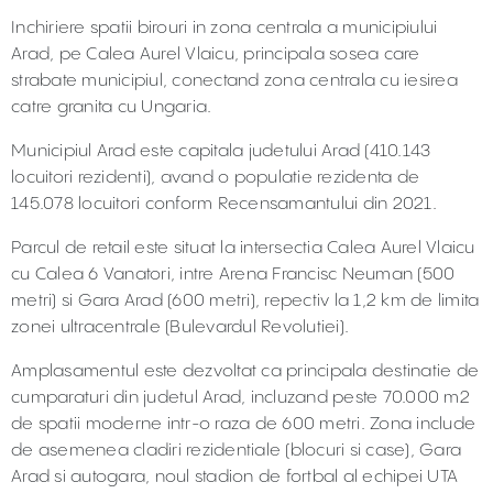
Inchiriere spatii birouri in zona centrala a municipiului
Arad, pe Calea Aurel Vlaicu, principala sosea care
strabate municipiul, conectand zona centrala cu iesirea
catre granita cu Ungaria.
Municipiul Arad este capitala judetului Arad (410.143
locuitori rezidenti), avand o populatie rezidenta de
145.078 locuitori conform Recensamantului din 2021.
Parcul de retail este situat la intersectia Calea Aurel Vlaicu
cu Calea 6 Vanatori, intre Arena Francisc Neuman (500
metri) si Gara Arad (600 metri), repectiv la 1,2 km de limita
zonei ultracentrale (Bulevardul Revolutiei).
Amplasamentul este dezvoltat ca principala destinatie de
cumparaturi din judetul Arad, incluzand peste 70.000 m2
de spatii moderne intr-o raza de 600 metri. Zona include
de asemenea cladiri rezidentiale (blocuri si case), Gara
Arad si autogara, noul stadion de fortbal al echipei UTA