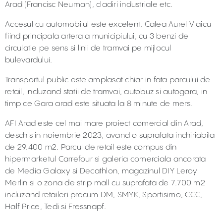
Arad (Francisc Neuman), cladiri industriale etc.
Accesul cu automobilul este excelent, Calea Aurel Vlaicu
fiind principala artera a municipiului, cu 3 benzi de
circulatie pe sens si linii de tramvai pe mijlocul
bulevardului.
Transportul public este amplasat chiar in fata parcului de
retail, incluzand statii de tramvai, autobuz si autogara, in
timp ce Gara arad este situata la 8 minute de mers.
AFI Arad este cel mai mare proiect comercial din Arad,
deschis in noiembrie 2023, avand o suprafata inchiriabila
de 29.400 m2. Parcul de retail este compus din
hipermarketul Carrefour si galeria comerciala ancorata
de Media Galaxy si Decathlon, magazinul DIY Leroy
Merlin si o zona de strip mall cu suprafata de 7.700 m2
incluzand retaileri precum DM, SMYK, Sportisimo, CCC,
Half Price, Tedi si Fressnapf.