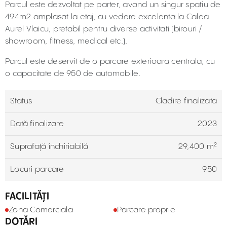
Parcul este dezvoltat pe parter, avand un singur spatiu de
494m2 amplasat la etaj, cu vedere excelenta la Calea
Aurel Vlaicu, pretabil pentru diverse activitati (birouri /
showroom, fitness, medical etc.).
Parcul este deservit de o parcare exterioara centrala, cu
o capacitate de 950 de automobile.
Status
Cladire finalizata
Dată finalizare
2023
Suprafață închiriabilă
29,400 m²
Locuri parcare
950
FACILITĂȚI
Zona Comerciala
Parcare proprie
DOTĂRI