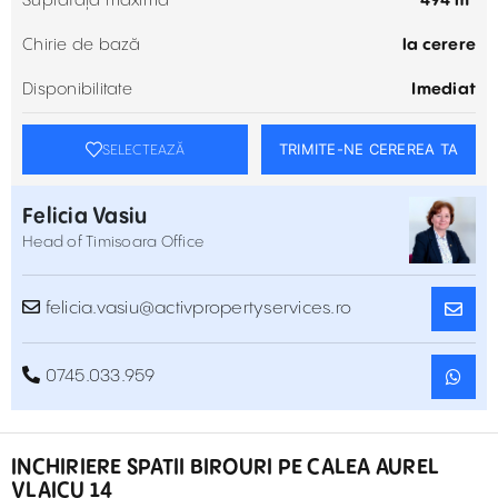
Suprafață maximă
494 m²
Chirie de bază
la cerere
Disponibilitate
Imediat
TRIMITE-NE CEREREA TA
SELECTEAZĂ
Felicia Vasiu
Head of Timisoara Office
felicia.vasiu@activpropertyservices.ro
0745.033.959
INCHIRIERE SPATII BIROURI PE CALEA AUREL
VLAICU 14